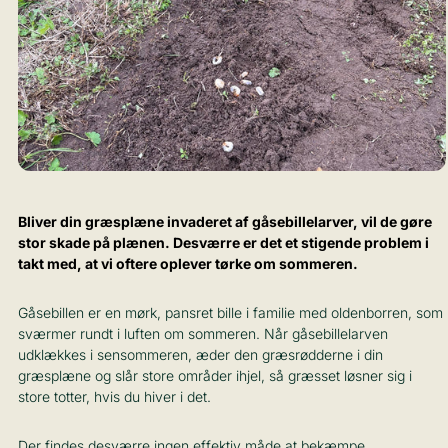
Bliver din græsplæne invaderet af gåsebillelarver, vil de gøre
stor skade på plænen. Desværre er det et stigende problem i
takt med, at vi oftere oplever tørke om sommeren.
Gåsebillen er en mørk, pansret bille i familie med oldenborren, som
sværmer rundt i luften om sommeren. Når gåsebillelarven
udklækkes i sensommeren, æder den græsrødderne i din
græsplæne og slår store områder ihjel, så græsset løsner sig i
store totter, hvis du hiver i det.
Der findes desværre ingen effektiv måde at bekæmpe