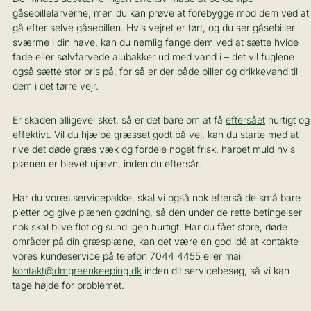
gåsebillelarverne, men du kan prøve at forebygge mod dem ved at
gå efter selve gåsebillen. Hvis vejret er tørt, og du ser gåsebiller
sværme i din have, kan du nemlig fange dem ved at sætte hvide
fade eller sølvfarvede alubakker ud med vand i – det vil fuglene
også sætte stor pris på, for så er der både biller og drikkevand til
dem i det tørre vejr.
Er skaden alligevel sket, så er det bare om at få
eftersået
hurtigt og
effektivt. Vil du hjælpe græsset godt på vej, kan du starte med at
rive det døde græs væk og fordele noget frisk, harpet muld hvis
plænen er blevet ujævn, inden du eftersår.
Har du vores servicepakke, skal vi også nok efterså de små bare
pletter og give plænen gødning, så den under de rette betingelser
nok skal blive flot og sund igen hurtigt. Har du fået store, døde
områder på din græsplæne, kan det være en god idé at kontakte
vores kundeservice på telefon 7044 4455 eller mail
kontakt@dmgreenkeeping.dk
inden dit servicebesøg, så vi kan
tage højde for problemet.