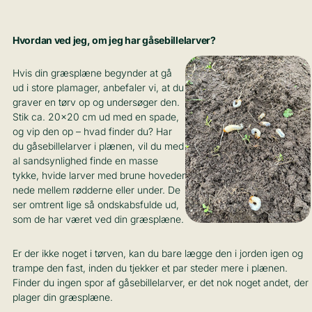
Hvordan ved jeg, om jeg har gåsebillelarver?
Hvis din græsplæne begynder at gå
ud i store plamager, anbefaler vi, at du
graver en tørv op og undersøger den.
Stik ca. 20x20 cm ud med en spade,
og vip den op – hvad finder du? Har
du gåsebillelarver i plænen, vil du med
al sandsynlighed finde en masse
tykke, hvide larver med brune hoveder
nede mellem rødderne eller under. De
ser omtrent lige så ondskabsfulde ud,
som de har været ved din græsplæne.
Er der ikke noget i tørven, kan du bare lægge den i jorden igen og
trampe den fast, inden du tjekker et par steder mere i plænen.
Finder du ingen spor af gåsebillelarver, er det nok noget andet, der
plager din græsplæne.