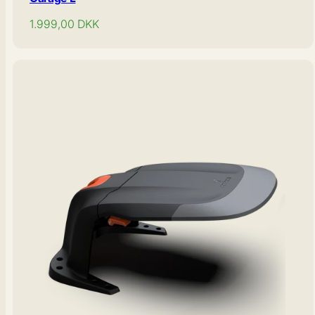
Normal
1.999,00
DKK
pris