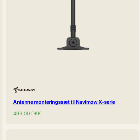
Antenne monteringssæt til Navimow X-serie
Normal
499,00
DKK
pris