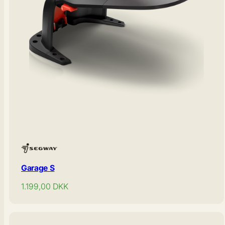
Garage S
Normal
1.199,00
DKK
pris