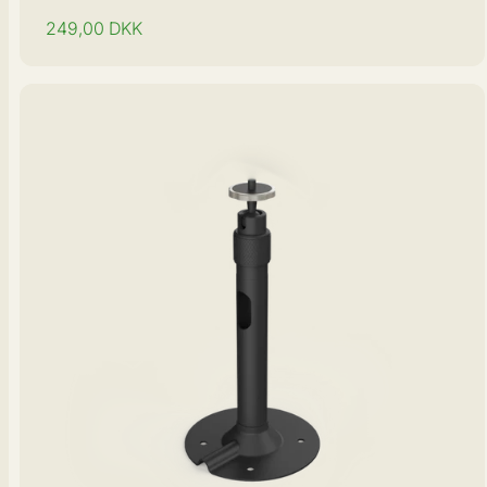
Normal
249,00
DKK
pris