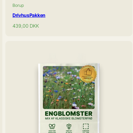
Borup
DrivhusPakken
Normal
439,00
DKK
pris