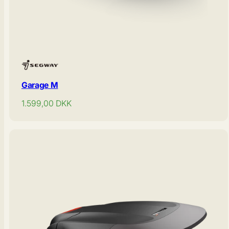
Garage M
Normal
1.599,00
DKK
pris