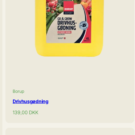
Borup
Drivhusgødning
Normal
139,00
DKK
pris