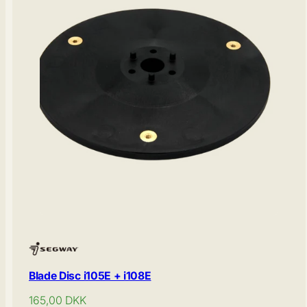
Blade Disc i105E + i108E
Normal
165,00
DKK