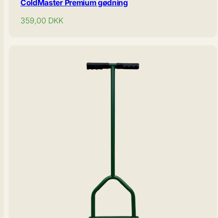
ColdMaster Premium gødning
Normal
359,00
DKK
pris