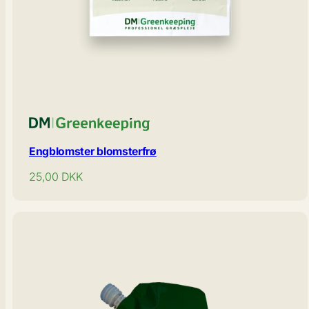
Engblomster blomsterfrø
Normal
25,00
DKK
pris