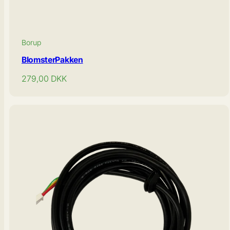
Borup
BlomsterPakken
Normal
279,00
DKK
pris