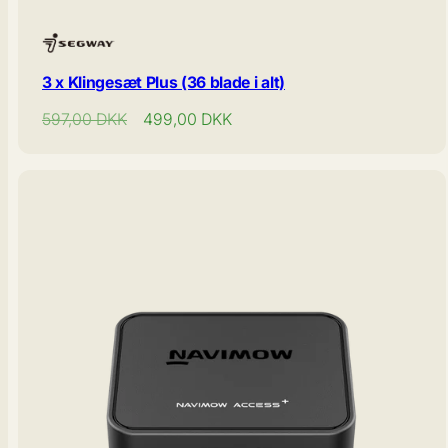
3 x Klingesæt Plus (36 blade i alt)
Normal
Tilbudspris
597,00
DKK
499,00
DKK
pris