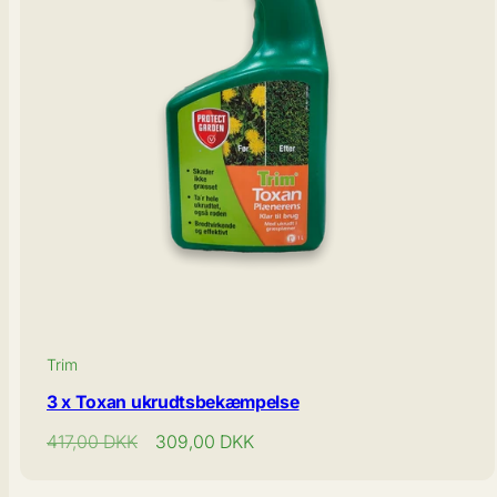
Trim
3 x Toxan ukrudtsbekæmpelse
Normal
Tilbudspris
417,00
DKK
309,00
DKK
pris