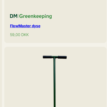
FlowMaster dyse
Normal
59,00
DKK
pris