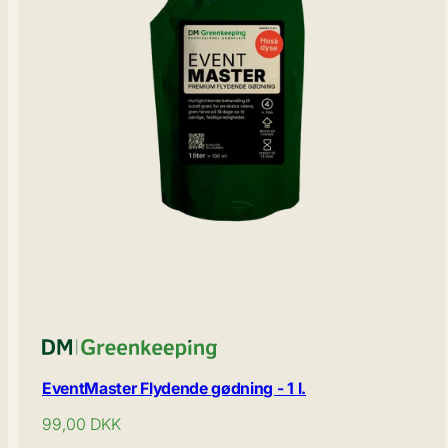
EventMaster Flydende gødning - 1 l.
Normal
99,00
DKK
pris