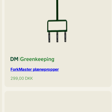
ForkMaster plænepropper
Normal
299,00
DKK
pris