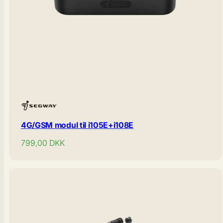
4G/GSM modul til i105E+i108E
Normal
799,00
DKK
pris