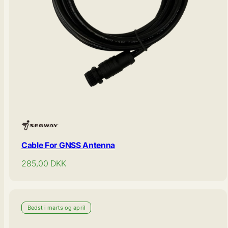
Cable For GNSS Antenna
Normal
285,00
DKK
pris
Bedst i marts og april