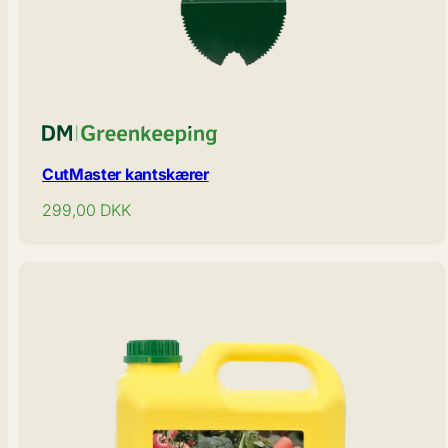
CutMaster kantskærer
Normal
299,00
DKK
pris