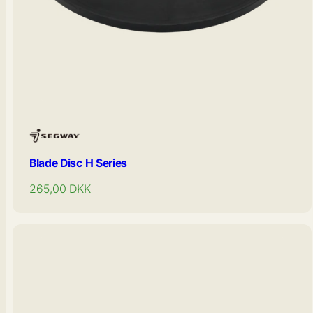
Blade Disc H Series
Normal
265,00
DKK
pris