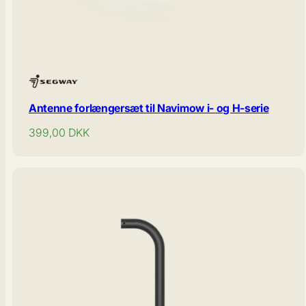
Antenne forlængersæt til Navimow i- og H-serie
Normal
399,00
DKK
pris