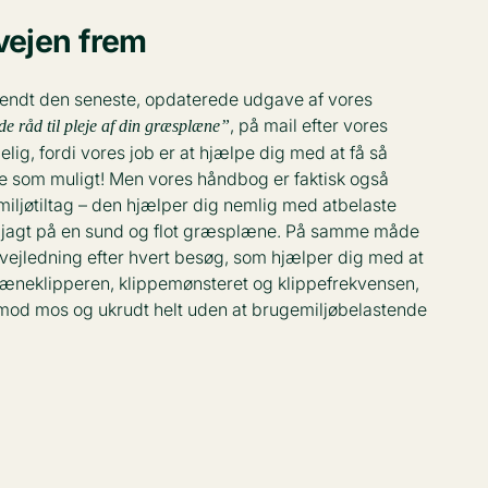
vejen frem
lsendt den seneste, opdaterede udgave af vores
, på mail efter vores
e råd til pleje af din græsplæne”
elig, fordi vores job er at hjælpe dig med at få så
e som muligt! Men vores håndbog er faktisk også
miljøtiltag – den hjælper dig nemlig med atbelaste
in jagt på en sund og flot græsplæne. På samme måde
evejledning efter hvert besøg, som hjælper dig med at
læneklipperen, klippemønsteret og klippefrekvensen,
 mod mos og ukrudt helt uden at brugemiljøbelastende