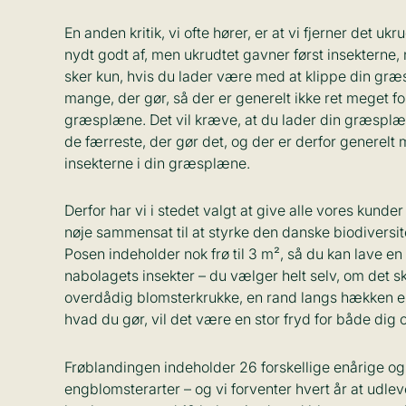
En anden kritik, vi ofte hører, er at vi fjerner det uk
nydt godt af, men ukrudtet gavner først insekterne, 
sker kun, hvis du lader være med at klippe din græs
mange, der gør, så der er generelt ikke ret meget for
græsplæne. Det vil kræve, at du lader din græsplæn
de færreste, der gør det, og der er derfor generelt 
insekterne i din græsplæne.
Derfor har vi i stedet valgt at give alle vores kund
nøje sammensat til at styrke den danske biodiversi
Posen indeholder nok frø til 3 m², så du kan lave en
nabolagets insekter – du vælger helt selv, om det ska
overdådig blomsterkrukke, en rand langs hækken ell
hvad du gør, vil det være en stor fryd for både dig 
Frøblandingen indeholder 26 forskellige enårige og 
engblomsterarter – og vi forventer hvert år at udleve