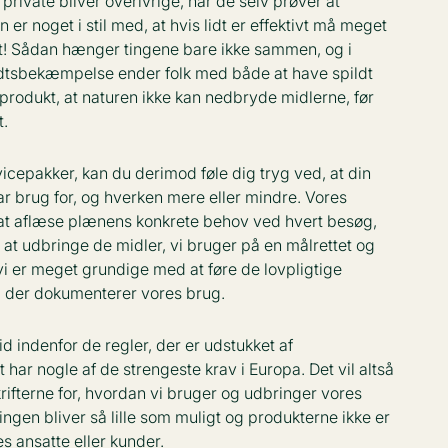
private bliver overivrige, når de selv prøver at
r noget i stil med, at hvis lidt er effektivt må meget
t! Sådan hænger tingene bare ikke sammen, og i
rudtsbekæmpelse ender folk med både at have spildt
rodukt, at naturen ikke kan nedbryde midlerne, før
t.
vicepakker, kan du derimod føle dig tryg ved, at din
r brug for, og hverken mere eller mindre. Vores
 at aflæse plænens konkrete behov ved hvert besøg,
il at udbringe de midler, vi bruger på en målrettet og
vi er meget grundige med at føre de lovpligtige
en, der dokumenterer vores brug.
tid indenfor de regler, der er udstukket af
t har nogle af de strengeste krav i Europa. Det vil altså
skrifterne for, hvordan vi bruger og udbringer vores
ingen bliver så lille som muligt og produkterne ikke er
s ansatte eller kunder.