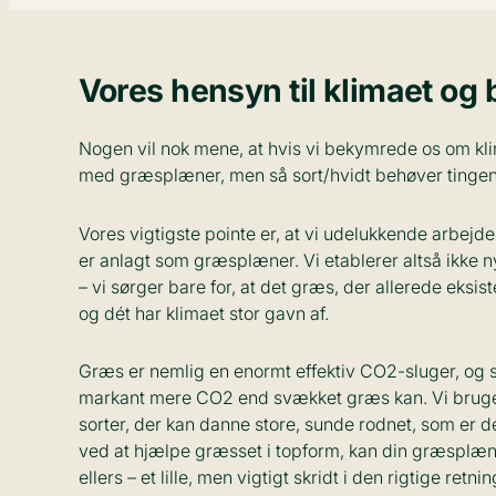
Vores hensyn til klimaet og 
Nogen vil nok mene, at hvis vi bekymrede os om kli
med græsplæner, men så sort/hvidt behøver tingene
Vores vigtigste pointe er, at vi udelukkende arbejd
er anlagt som græsplæner. Vi etablerer altså ikk
– vi sørger bare for, at det græs, der allerede eksis
og dét har klimaet stor gavn af.
Græs er nemlig en enormt effektiv CO2-sluger, og
markant mere CO2 end svækket græs kan. Vi bruge
sorter, der kan danne store, sunde rodnet, som er d
ved at hjælpe græsset i topform, kan din græsplæ
ellers – et lille, men vigtigt skridt i den rigtige retnin