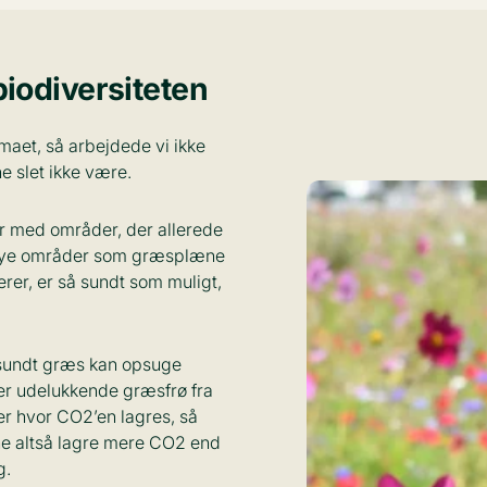
biodiversiteten
maet, så arbejdede vi ikke
 slet ikke være.
er med områder, der allerede
e nye områder som græsplæne
terer, er så sundt som muligt,
 sundt græs kan opsuge
r udelukkende græsfrø fra
er hvor CO2’en lagres, så
ne altså lagre mere CO2 end
g.