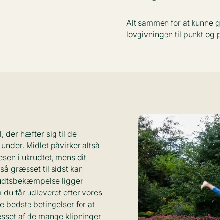
Alt sammen for at kunne g
lovgivningen til punkt og p
 der hæfter sig til de
under. Midlet påvirker altså
esen i ukrudtet, mens dit
å græsset til sidst kan
krudtsbekæmpelse ligger
m du får udleveret efter vores
e bedste betingelser for at
esset af de mange klipninger