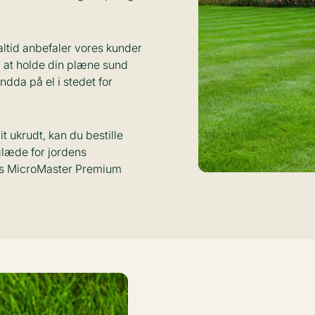
t altid anbefaler vores kunder
l at holde din plæne sund
dda på el i stedet for
 ukrudt, kan du bestille
 glæde for jordens
es MicroMaster Premium