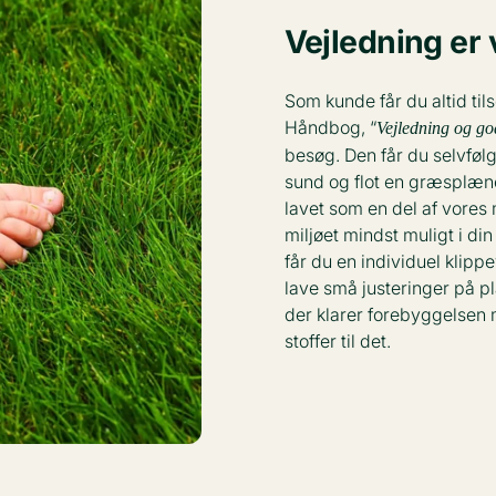
Vejledning er 
Som kunde får du altid ti
Håndbog, “
Vejledning og god
besøg. Den får du selvfølg
sund og flot en græsplæn
lavet som en del af vores 
miljøet mindst muligt i d
får du en individuel klipp
lave små justeringer på p
der klarer forebyggelsen
stoffer til det.