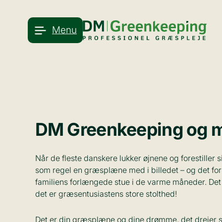
Spring
til
Menu
Menu
indhold
DM Greenkeeping og m
Når de fleste danskere lukker øjnene og forestiller s
som regel en græsplæne med i billedet – og det fo
familiens forlængede stue i de varme måneder. Det
det er græsentusiastens store stolthed!
Det er din græsplæne og dine drømme, det drejer 