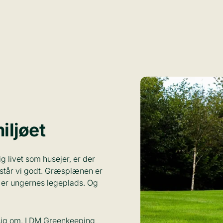
iljøet
ig livet som husejer, er der
rstår vi godt. Græsplænen er
 er ungernes legeplads. Og
sig om. I DM Greenkeeping