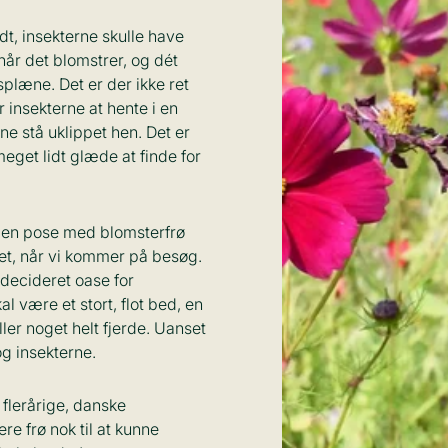
rudt, insekterne skulle have
når det blomstrer, og dét
plæne. Det er der ikke ret
 insekterne at hente i en
e stå uklippet hen. Det er
meget lidt glæde at finde for
er en pose med blomsterfrø
tet, når vi kommer på besøg.
 decideret oase for
l være et stort, flot bed, en
er noget helt fjerde. Uanset
og insekterne.
flerårige, danske
re frø nok til at kunne