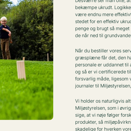
Desværre ser man ofte, at 
bekæmpe ukrudt. Logikken e
være endnu mere effektiv
stedet for en effektiv uk
penge og brugt så meget p
de når ned til grundvande
Når du bestiller vores ser
græsplæne får det, den ha
personale er uddannet til
og så er vi certificerede t
forsvarlig måde, ligesom 
journaler til Miljøstyrels
Vi holder os naturligvis al
Miljøstyrelsen, som i øvrig
sige, at vi nøje følger for
produkter, så miljøpåvirkn
skadelige for hverken vore