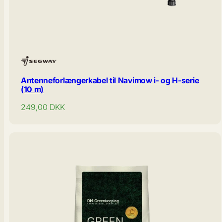
Antenneforlængerkabel til Navimow i- og H-serie
(10 m)
Normal
249,00
DKK
pris