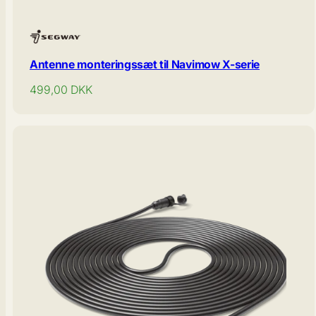
Antenne monteringssæt til Navimow X-serie
Normal
499,00
DKK
pris