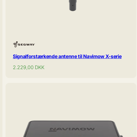
Signalforstærkende antenne til Navimow X-serie
Normal
2.229,00
DKK
pris