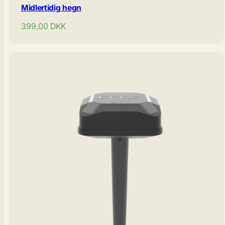
Midlertidig hegn
Normal
399,00
DKK
pris