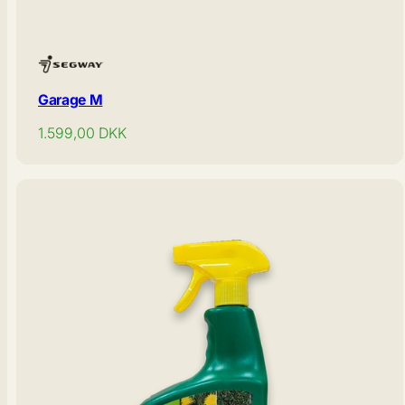
Garage M
Normal
1.599,00
DKK
pris