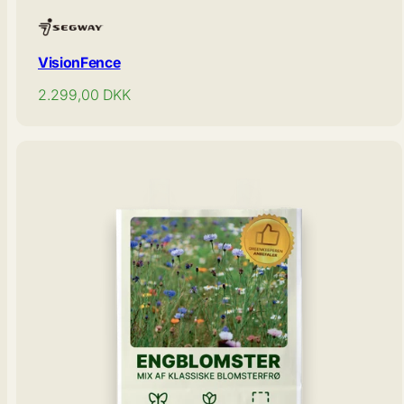
VisionFence
Normal
2.299,00
DKK
pris