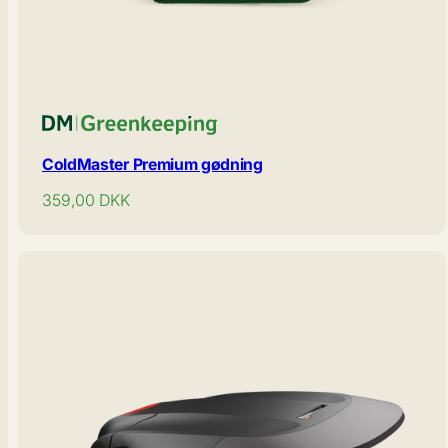
ColdMaster Premium gødning
Normal
359,00
DKK
pris