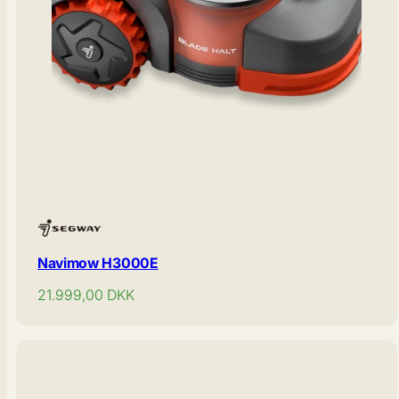
Navimow H3000E
Normal
21.999,00
DKK
pris