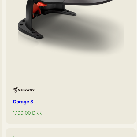
Garage S
Normal
1.199,00
DKK
pris