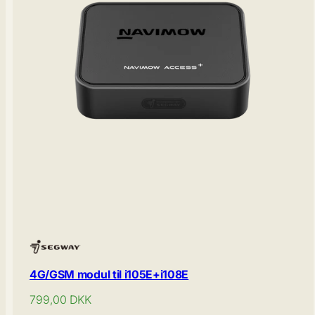
4G/GSM modul til i105E+i108E
Normal
799,00
DKK
pris