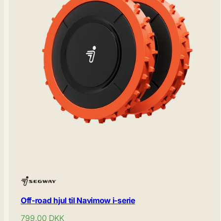
Off-road hjul til Navimow i-serie
Normal
799,00
DKK