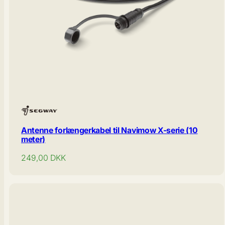
Antenne forlængerkabel til Navimow X-serie (10
meter)
Normal
249,00
DKK
pris