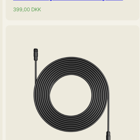
Normal
399,00
DKK
pris