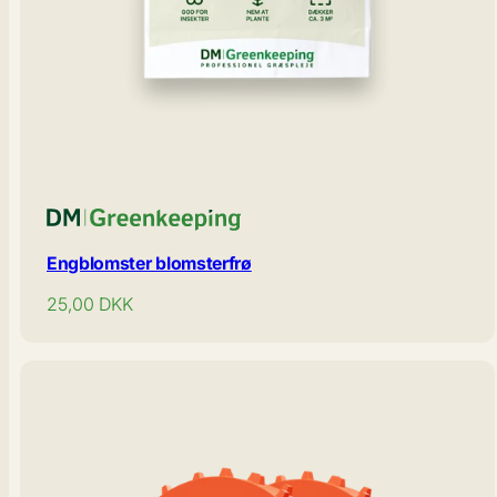
Engblomster blomsterfrø
Normal
25,00
DKK
pris