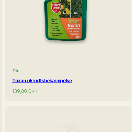
Trim
Toxan ukrudtsbekæmpelse
Normal
139,00
DKK
pris