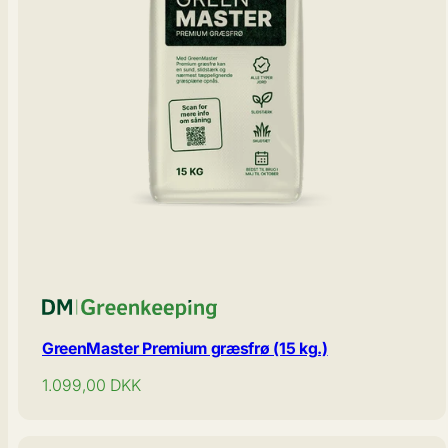
GreenMaster Premium græsfrø (15 kg.)
Normal
1.099,00
DKK
pris