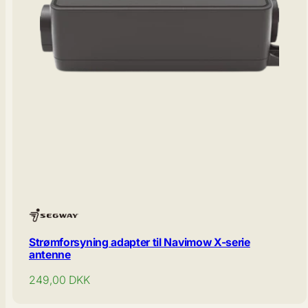
Strømforsyning adapter til Navimow X-serie
antenne
Normal
249,00
DKK
pris