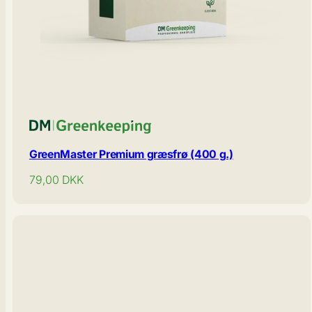
GreenMaster Premium græsfrø (400 g.)
Normal
79,00
DKK
pris