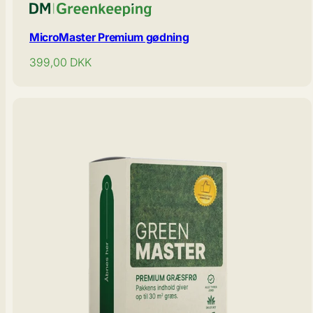
MicroMaster Premium gødning
Normal
399,00
DKK
pris