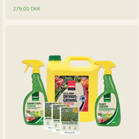
Normal
279,00
DKK
pris