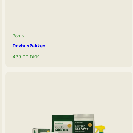
Borup
DrivhusPakken
Normal
439,00
DKK
pris